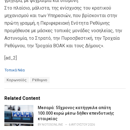
γρήγορα, με ψυχραιμία και υπομονή.
Στο πλαίσιο, μάλιστα, της ενίσχυσης του κρατικού
μηχανισμού και των Υπηρεσιών, που βρίσκονται στην
πρώτη γραμμή, η Περιφερειακή Ενότητα Ρεθύμνης
προμήθευσε με μάσκες τοπικές μονάδες νοσηλείας, την
Αστυνομία, το Στρατό, την Πυροσβεστική, την Τροχαία
Ρεθύμνου, την Τροχαία ΒΟΑΚ και τους Δήμους».
[ad_2]
C
Τοπικά Νέα
a
T
Κορωνοϊός
Ρέθυμνο
t
a
e
g
g
s
o
Related Content
:
r
i
Μεσαρά: 55χρονος κατήγγειλε απάτη
e
100.000 ευρώ μέσω δήθεν επενδυτικής
s
εταιρείας
:
BY
NOTOSONLINE
6 ΑΥΓΟΎΣΤΟΥ 2026