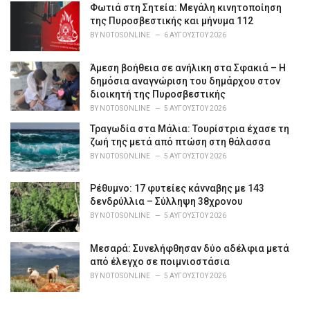
Φωτιά στη Σητεία: Μεγάλη κινητοποίηση
της Πυροσβεστικής και μήνυμα 112
BY
NOTOSONLINE
6 ΑΥΓΟΎΣΤΟΥ 2026
Άμεση βοήθεια σε ανήλικη στα Σφακιά – Η
δημόσια αναγνώριση του δημάρχου στον
διοικητή της Πυροσβεστικής
BY
NOTOSONLINE
5 ΑΥΓΟΎΣΤΟΥ 2026
Τραγωδία στα Μάλια: Τουρίστρια έχασε τη
ζωή της μετά από πτώση στη θάλασσα
BY
NOTOSONLINE
5 ΑΥΓΟΎΣΤΟΥ 2026
Ρέθυμνο: 17 φυτείες κάνναβης με 143
δενδρύλλια – Σύλληψη 38χρονου
BY
NOTOSONLINE
5 ΑΥΓΟΎΣΤΟΥ 2026
Μεσαρά: Συνελήφθησαν δύο αδέλφια μετά
από έλεγχο σε ποιμνιοστάσια
BY
NOTOSONLINE
5 ΑΥΓΟΎΣΤΟΥ 2026