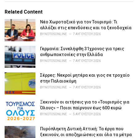
g
g
s
o
Related Content
:
r
i
Νέο Χωροταξικό για τον Τουρισμό: Τι
e
αλλάζει στις επενδύσεις και τα ξενοδοχεία
s
BY
NOTOSONLINE
7 ΑΥΓΟΎΣΤΟΥ 2026
:
Γερμανία: Συνελήφθη 31χρονος για τρεις
ανθρωποκτονίες στην Ελλάδα
BY
NOTOSONLINE
7 ΑΥΓΟΎΣΤΟΥ 2026
Σέρρες: Νεκροί μητέρα και γιος σε τροχαίο
στην Παλαιοκόμη
BY
NOTOSONLINE
7 ΑΥΓΟΎΣΤΟΥ 2026
Ξεκινούν οι αιτήσεις για το «Τουρισμός για
Όλους» – Ποιοι παίρνουν έως 600 ευρώ
BY
NOTOSONLINE
5 ΑΥΓΟΎΣΤΟΥ 2026
Πυρόπληκτη Δυτική Αττική: Τα έργα που
ξεκινούν, οι αποζημιώσεις και όλα τα μέτρα