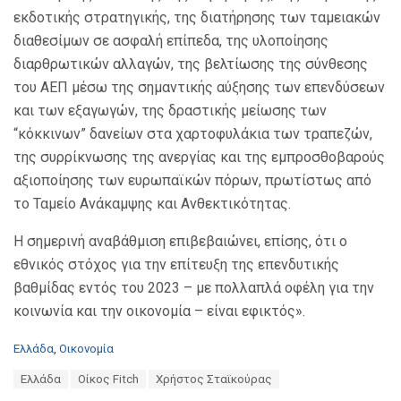
εκδοτικής στρατηγικής, της διατήρησης των ταμειακών
διαθεσίμων σε ασφαλή επίπεδα, της υλοποίησης
διαρθρωτικών αλλαγών, της βελτίωσης της σύνθεσης
του ΑΕΠ μέσω της σημαντικής αύξησης των επενδύσεων
και των εξαγωγών, της δραστικής μείωσης των
“κόκκινων” δανείων στα χαρτοφυλάκια των τραπεζών,
της συρρίκνωσης της ανεργίας και της εμπροσθοβαρούς
αξιοποίησης των ευρωπαϊκών πόρων, πρωτίστως από
το Ταμείο Ανάκαμψης και Ανθεκτικότητας.
Η σημερινή αναβάθμιση επιβεβαιώνει, επίσης, ότι ο
εθνικός στόχος για την επίτευξη της επενδυτικής
βαθμίδας εντός του 2023 – με πολλαπλά οφέλη για την
κοινωνία και την οικονομία – είναι εφικτός».
C
Ελλάδα
,
Οικονομία
a
T
Ελλάδα
Οίκος Fitch
Χρήστος Σταϊκούρας
t
a
e