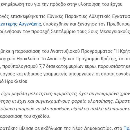
ενημέρωσή του για την πρόοδο στην υλοποίηση του έργου.
ργός επισκέφθηκε τις Εθνικές Παράκτιες Αθλητικές Εγκατασ
ευτέρης Αυγενάκης
, υποδέχθηκε και ξενάγησε τον Πρωθυπου
λοξενήσουν τον προσεχή Σεπτέμβριο τους 3ους Μεσογειακού
ήθηκε η παρουσίαση του Αναπτυξιακού Προγράμματος “Η Κρήτη
αρχείο Ηρακλείου. Το Αναπτυξιακό Πρόγραμμα Κρήτης
, το ο
, προϋπολογισμού 7,7 δισεκατομμυρίων ευρώ
, παρουσιάστηκ
ουργούς και ειδικούς γραμματείς υπουργείων, οι οποίοι συνο
μό Ηρακλείου.
ο έχει μεγάλη μελετητική ωριμότητα, έχει συγκεκριμένα χρο
ση κι έχει και συγκεκριμένους φορείς υλοποίησης. Είμαστε,
κείμενο μπορούν να υλοποιηθούν, εξάλλου πολλά υλοποιούντ
αρουσίαση του σχεδίου
.
τσοτάκης μίλησε σε εκδήλωση της Νέας Δημοκρατίας, στο
Πο