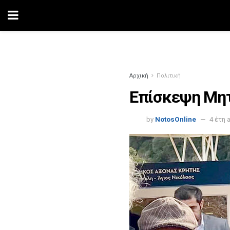
Αρχική
Πολιτική
Eπίσκεψη Μητ
by
NotosOnline
4 έτη 