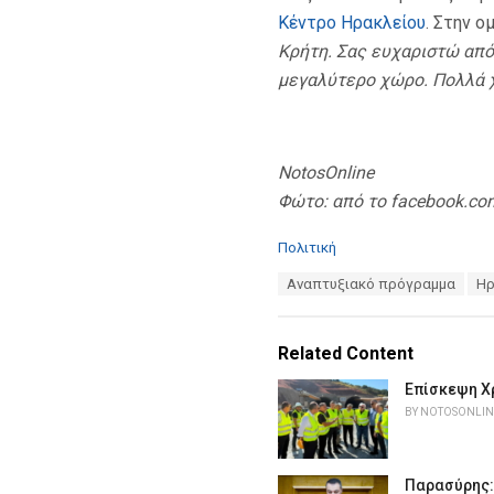
Κέντρο Ηρακλείου
. Στην ο
Κρήτη. Σας ευχαριστώ από
μεγαλύτερο χώρο. Πολλά χ
NotosOnline
Φώτο: από το facebook.co
C
Πολιτική
a
T
Αναπτυξιακό πρόγραμμα
Ηρ
t
a
e
g
g
s
o
Related Content
:
r
i
Επίσκεψη Χ
e
BY
NOTOSONLIN
s
:
Παρασύρης: