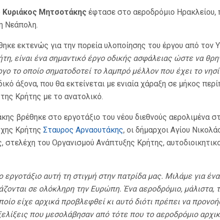
ο
Κυριάκος Μητσοτάκης
έφτασε στο αεροδρόμιο Ηρακλείου,
η Νεάπολη.
κε εκτενώς για την πορεία υλοποίησης του έργου από τον 
ήτη, είναι ένα σημαντικό έργο οδικής ασφάλειας ώστε να θρ
ργο το οποίο σηματοδοτεί το λαμπρό μέλλον που έχει το νησί
ικό άξονα, που θα εκτείνεται με ενιαία χάραξη σε μήκος περ
 της Κρήτης με το ανατολικό.
κης βρέθηκε στο εργοτάξιο του νέου διεθνούς αερολιμένα στ
ρχης Κρήτης
Σταυρος Αρναουτάκης
, οι δήμαρχοι Αγίου Νικολ
ς, στελέχη του Οργανισμού Ανάπτυξης Κρήτης, αυτοδιοικητικο
 εργοτάξιο αυτή τη στιγμή στην πατρίδα μας. Μιλάμε για έν
ονται σε ολόκληρη την Ευρώπη. Ένα αεροδρόμιο, μάλιστα, το
ποίο είχε αρχικά προβλεφθεί κι αυτό διότι πρέπει να προνοή
ξελίξεις που μεσολάβησαν από τότε που το αεροδρόμιο αρχι