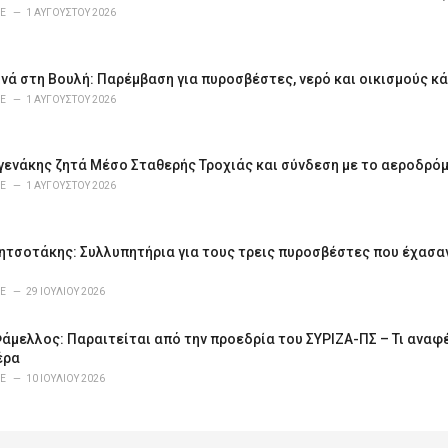
E
1 ΑΥΓΟΎΣΤΟΥ 2026
νά στη Βουλή: Παρέμβαση για πυροσβέστες, νερό και οικισμούς κ
E
1 ΑΥΓΟΎΣΤΟΥ 2026
υγενάκης ζητά Μέσο Σταθερής Τροχιάς και σύνδεση με το αεροδρό
E
1 ΑΥΓΟΎΣΤΟΥ 2026
ητσοτάκης: Συλλυπητήρια για τους τρεις πυροσβέστες που έχασαν
E
29 ΙΟΥΛΊΟΥ 2026
μελλος: Παραιτείται από την προεδρία του ΣΥΡΙΖΑ-ΠΣ – Τι αναφέ
έρα
E
10 ΙΟΥΛΊΟΥ 2026