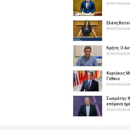
BY
NOTOSONLIN
Ελένη Βατσι
BY
NOTOSONLIN
Κρήτη: Ο Α
BY
NOTOSONLIN
Κυριάκος Μ
Γύθειο
BY
NOTOSONLIN
Σωκράτης Φά
επόμενη ημ
BY
NOTOSONLIN