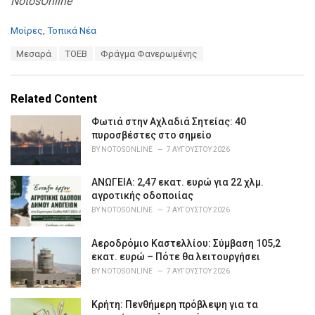
NotosOnline
C
Μοίρες
,
Τοπικά Νέα
a
T
Μεσαρά
ΤΟΕΒ
Φράγμα Φανερωμένης
t
a
e
g
g
s
o
Related Content
:
r
i
Φωτιά στην Αχλαδιά Σητείας: 40
e
πυροσβέστες στο σημείο
s
BY
NOTOSONLINE
7 ΑΥΓΟΎΣΤΟΥ 2026
:
ΑΝΩΓΕΙΑ: 2,47 εκατ. ευρώ για 22 χλμ.
αγροτικής οδοποιίας
BY
NOTOSONLINE
7 ΑΥΓΟΎΣΤΟΥ 2026
Αεροδρόμιο Καστελλίου: Σύμβαση 105,2
εκατ. ευρώ – Πότε θα λειτουργήσει
BY
NOTOSONLINE
7 ΑΥΓΟΎΣΤΟΥ 2026
Κρήτη: Πενθήμερη πρόβλεψη για τα