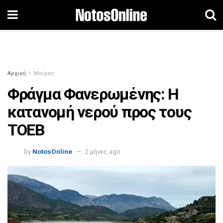
Αρχική
Μοίρες
Φράγμα Φανερωμένης: Η
κατανομή νερού προς τους
ΤΟΕΒ
by
NotosOnline
2 μήνες ago