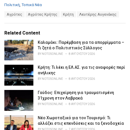
C
Πολιτική
,
Τοπικά Νέα
a
T
Αγρότες
Αγρότες Κρήτης
Κρήτη
Λευτέρης Αυγενάκης
t
a
e
g
g
s
o
Related Content
:
r
i
Καλαμάκι: Παρέμβαση για τα απορρίμματα –
e
Τι ζητά ο Πολιτιστικός Σύλλογος
s
BY
NOTOSONLINE
8 ΑΥΓΟΎΣΤΟΥ 2026
:
Κρήτη: Τι λέει η ΕΛ.ΑΣ. για τις αναφορές περί
ανήλικης
BY
NOTOSONLINE
8 ΑΥΓΟΎΣΤΟΥ 2026
Γαύδος: Επιχείρηση για τραυματισμένη
31χρονη στον Λαβρακά
BY
NOTOSONLINE
8 ΑΥΓΟΎΣΤΟΥ 2026
Νέο Χωροταξικό για τον Τουρισμό: Τι
αλλάζει στις επενδύσεις και τα ξενοδοχεία
BY
NOTOSONLINE
7 ΑΥΓΟΎΣΤΟΥ 2026