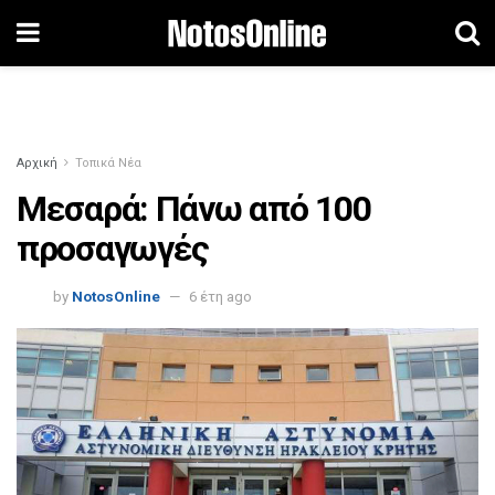
Αρχική
Τοπικά Νέα
Μεσαρά: Πάνω από 100
προσαγωγές
by
NotosOnline
6 έτη ago