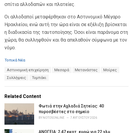
σπίτια αλλοδαπών και πλατείες.
Οι αλλοδαποί μεταφέρθηκαν στο Αστυνομικό Μέγαρο
Ηρακλείου, ενώ αυτή την ώρα είναι σε εξέλιξη βρίσκεται
η διαδικασία της ταυτοποίησης. Όσοι είναι παράνομα στη
χώρα, θα συλληφθούν και θα απελαθούν σύμφωνα με τον
νόμο.
C
Τοπικά Νέα
a
T
Αστυνομική επιχείρηση
Μεσαρά
Μετανάστες
Μοίρες
t
a
e
Συλλήψεις
Τυμπάκι
g
g
s
o
:
r
Related Content
i
e
Φωτιά στην Αχλαδιά Σητείας: 40
s
πυροσβέστες στο σημείο
:
BY
NOTOSONLINE
7 ΑΥΓΟΎΣΤΟΥ 2026
ΑΝΩΓΕΙΑ: 2,47 εκατ. ευρώ για 22 χλμ.