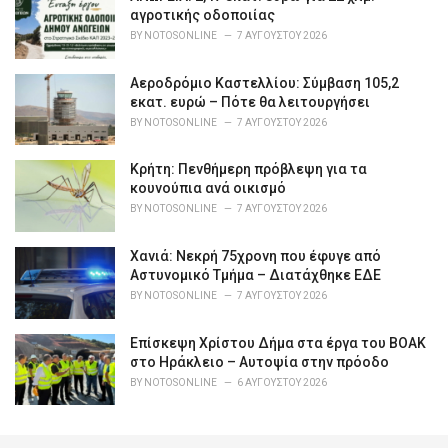
αγροτικής οδοποιίας
BY
NOTOSONLINE
7 ΑΥΓΟΎΣΤΟΥ 2026
Αεροδρόμιο Καστελλίου: Σύμβαση 105,2
εκατ. ευρώ – Πότε θα λειτουργήσει
BY
NOTOSONLINE
7 ΑΥΓΟΎΣΤΟΥ 2026
Κρήτη: Πενθήμερη πρόβλεψη για τα
κουνούπια ανά οικισμό
BY
NOTOSONLINE
7 ΑΥΓΟΎΣΤΟΥ 2026
Χανιά: Νεκρή 75χρονη που έφυγε από
Αστυνομικό Τμήμα – Διατάχθηκε ΕΔΕ
BY
NOTOSONLINE
7 ΑΥΓΟΎΣΤΟΥ 2026
Επίσκεψη Χρίστου Δήμα στα έργα του ΒΟΑΚ
στο Ηράκλειο – Αυτοψία στην πρόοδο
BY
NOTOSONLINE
6 ΑΥΓΟΎΣΤΟΥ 2026