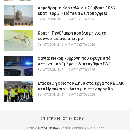
Αεροδρόμιο Καστελλίου: Σύμβαση 105,2
εκατ. ευρώ – Πότε θα λειτουργήσει
BY
NOTOSONLINE
7 ΑΥΓΟΎΣΤΟΥ 2026
Κρήτη: Πενθήμερη πρόβλεψη για τα
κουνούπια ανά οικισμό
BY
NOTOSONLINE
7 ΑΥΓΟΎΣΤΟΥ 2026
Χανιά: Νεκρή 75χρονη που έφυγε από
Αστυνομικό Τμήμα – Διατάχθηκε ΕΔΕ
BY
NOTOSONLINE
7 ΑΥΓΟΎΣΤΟΥ 2026
Επίσκεψη Χρίστου Δήμα στα έργα του ΒΟΑΚ
στο Ηράκλειο – Αυτοψία στην πρόοδο
BY
NOTOSONLINE
6 ΑΥΓΟΎΣΤΟΥ 2026
ΕΠΙΣΤΡΟΦΉ ΣΤΗΝ ΚΟΡΥΦΉ
© 2024
NotosOnline
- Τα πνευματικά δικαιώματα