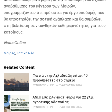
αναβάθμισης του κέντρου των Μοιρών,
υπογραμμίζοντας ότι πρόκειται για έργο υποδομής που
θα υποστηρίξει την αστική ανάπλαση και θα συμβάλει
στη βελτίωση των συνθηκών καθημερινότητας για τους
κατοίκους.
NotosOnline
C
Μοίρες
,
Τοπικά Νέα
a
t
e
Related Content
g
o
Φωτιά στην Αχλαδιά Σητείας: 40
r
πυροσβέστες στο σημείο
i
BY
NOTOSONLINE
7 ΑΥΓΟΎΣΤΟΥ 2026
e
s
ΑΝΩΓΕΙΑ: 2,47 εκατ. ευρώ για 22 χλμ.
:
αγροτικής οδοποιίας
BY
NOTOSONLINE
7 ΑΥΓΟΎΣΤΟΥ 2026