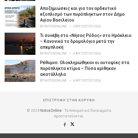
Αποζημιώσεις και για τον αρδευτικό
εξοπλισμό των πυρόπληκτων στον Δήμο
Αγίου Βασιλείου
BY
NOTOSONLINE
6 ΑΥΓΟΎΣΤΟΥ 2026
Τι συνέβη στο «Νήσος Ρόδος» στο Ηράκλειο
– Κανονικά το δρομολόγιο μετά την
απεμπλοκή
BY
NOTOSONLINE
6 ΑΥΓΟΎΣΤΟΥ 2026
Ρέθυμνο: Ολοκληρώθηκαν οι αυτοψίες στα
πυρόπληκτα κτίρια – Πόσα κρίθηκαν
ακατάλληλα
BY
NOTOSONLINE
6 ΑΥΓΟΎΣΤΟΥ 2026
ΕΠΙΣΤΡΟΦΉ ΣΤΗΝ ΚΟΡΥΦΉ
© 2024
NotosOnline
- Τα πνευματικά δικαιώματα
προστατεύονται.