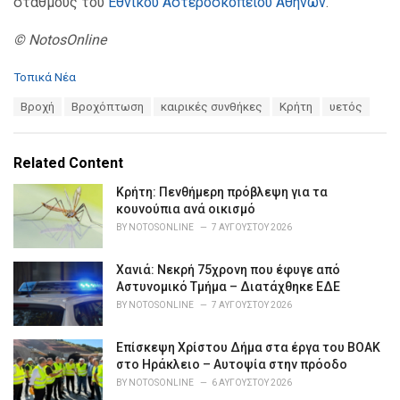
σταθμούς του
Εθνικού Αστεροσκοπείου Αθηνών
.
© NotosOnline
C
Τοπικά Νέα
a
T
Βροχή
Βροχόπτωση
καιρικές συνθήκες
Κρήτη
υετός
t
a
e
g
g
s
o
Related Content
:
r
i
Κρήτη: Πενθήμερη πρόβλεψη για τα
e
κουνούπια ανά οικισμό
s
BY
NOTOSONLINE
7 ΑΥΓΟΎΣΤΟΥ 2026
:
Χανιά: Νεκρή 75χρονη που έφυγε από
Αστυνομικό Τμήμα – Διατάχθηκε ΕΔΕ
BY
NOTOSONLINE
7 ΑΥΓΟΎΣΤΟΥ 2026
Επίσκεψη Χρίστου Δήμα στα έργα του ΒΟΑΚ
στο Ηράκλειο – Αυτοψία στην πρόοδο
BY
NOTOSONLINE
6 ΑΥΓΟΎΣΤΟΥ 2026