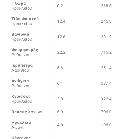
Πλώρα
0.2
268.8
Ηρακλείου
Σίβα Φαιστού
12.4
245.8
Ηρακλείου
Βαγιονιά
12.8
281.2
Ηρακλείου
Φουρφουράς
22.2
715.2
Ρεθύμνου
Ιεράπετρα
5.6
251.4
Λασιθίου
Ανώγεια
6.4
587.4
Ρεθύμνου
Κνωσσός
2.8
322.4
Ηρακλείου
Βρύσες
Χανίων
5.0
706.0
Ηράκλειο
4.8
198.0
Λιμάνι
Κάντανος