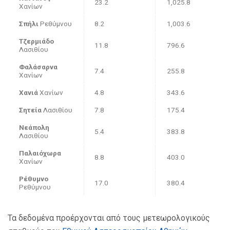
23.2
1,025.8
Χανίων
Σπήλι
Ρεθύμνου
8.2
1,003.6
Τζερμιάδο
11.8
796.6
Λασιθίου
Φαλάσαρνα
7.4
255.8
Χανίων
Χανιά
Χανίων
4.8
343.6
Σητεία
Λασιθίου
7.8
175.4
Νεάπολη
5.4
383.8
Λασιθίου
Παλαιόχωρα
8.8
403.0
Χανίων
Ρέθυμνο
17.0
380.4
Ρεθύμνου
Τα δεδομένα προέρχονται από τους μετεωρολογικούς