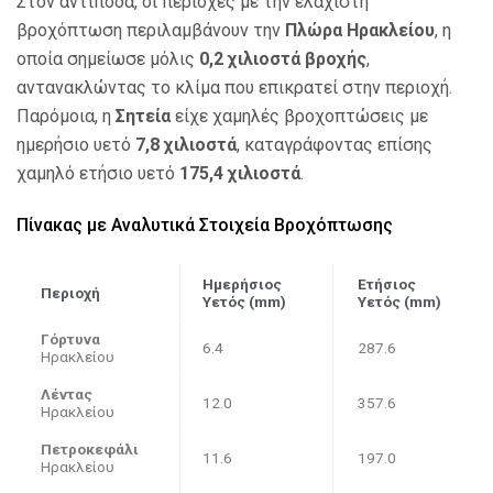
Στον αντίποδα, οι περιοχές με την ελάχιστη
βροχόπτωση περιλαμβάνουν την
Πλώρα Ηρακλείου
, η
οποία σημείωσε μόλις
0,2 χιλιοστά βροχής
,
αντανακλώντας το κλίμα που επικρατεί στην περιοχή.
Παρόμοια, η
Σητεία
είχε χαμηλές βροχοπτώσεις με
ημερήσιο υετό
7,8 χιλιοστά
, καταγράφοντας επίσης
χαμηλό ετήσιο υετό
175,4 χιλιοστά
.
Πίνακας με Αναλυτικά Στοιχεία Βροχόπτωσης
Ημερήσιος
Ετήσιος
Περιοχή
Υετός (mm)
Υετός (mm)
Γόρτυνα
6.4
287.6
Ηρακλείου
Λέντας
12.0
357.6
Ηρακλείου
Πετροκεφάλι
11.6
197.0
Ηρακλείου