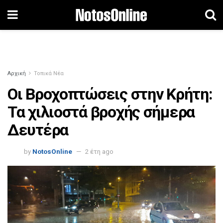
Αρχική
Τοπικά Νέα
Οι Βροχοπτώσεις στην Κρήτη:
Τα χιλιοστά βροχής σήμερα
Δευτέρα
by
NotosOnline
2 έτη ago