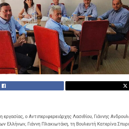
η εργασίας, ο Αντιπεριφερειάρχης Λασιθίου, Γιάννης Ανδρουλ
ων Ελλήνων, Γιάννη Πλακιωτάκη, τη Βουλευτή Κατερίνα Σπυρ