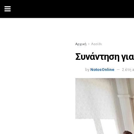
Αρχική
Λασίθι
Συνάντηση για
by
NotosOnline
2 έτη 