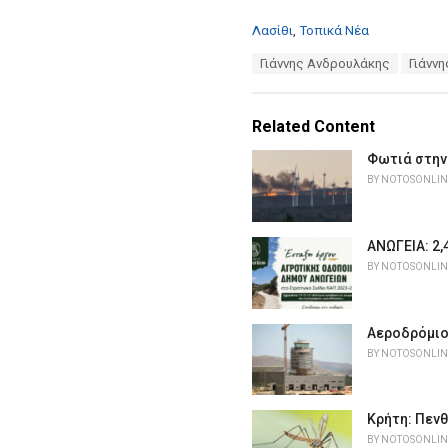
C
Λασίθι
,
Τοπικά Νέα
a
T
Γιάννης Ανδρουλάκης
Γιάνν
t
a
e
g
g
s
o
Related Content
:
r
i
Φωτιά στην
e
BY
NOTOSONLIN
s
:
ΑΝΩΓΕΙΑ: 2,
BY
NOTOSONLIN
Αεροδρόμιο 
BY
NOTOSONLIN
Κρήτη: Πενθ
BY
NOTOSONLIN