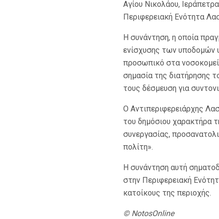
Αγίου Νικολάου, Ιεράπετρα
Περιφερειακή Ενότητα Λασ
Η συνάντηση, η οποία πρα
ενίσχυσης των υποδομών υ
προσωπικό στα νοσοκομεία 
σημασία της διατήρησης το
τους δέσμευση για συντον
Ο Αντιπεριφερειάρχης Λασ
του δημόσιου χαρακτήρα τ
συνεργασίας, προσανατολι
πολίτη».
Η συνάντηση αυτή σηματοδ
στην Περιφερειακή Ενότητ
κατοίκους της περιοχής.
© NotosOnline