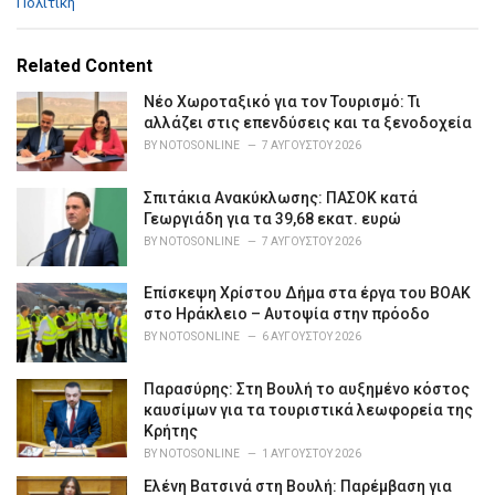
C
Πολιτική
a
t
e
Related Content
g
o
Νέο Χωροταξικό για τον Τουρισμό: Τι
r
αλλάζει στις επενδύσεις και τα ξενοδοχεία
i
BY
NOTOSONLINE
7 ΑΥΓΟΎΣΤΟΥ 2026
e
s
Σπιτάκια Ανακύκλωσης: ΠΑΣΟΚ κατά
:
Γεωργιάδη για τα 39,68 εκατ. ευρώ
BY
NOTOSONLINE
7 ΑΥΓΟΎΣΤΟΥ 2026
Επίσκεψη Χρίστου Δήμα στα έργα του ΒΟΑΚ
στο Ηράκλειο – Αυτοψία στην πρόοδο
BY
NOTOSONLINE
6 ΑΥΓΟΎΣΤΟΥ 2026
Παρασύρης: Στη Βουλή το αυξημένο κόστος
καυσίμων για τα τουριστικά λεωφορεία της
Κρήτης
BY
NOTOSONLINE
1 ΑΥΓΟΎΣΤΟΥ 2026
Ελένη Βατσινά στη Βουλή: Παρέμβαση για