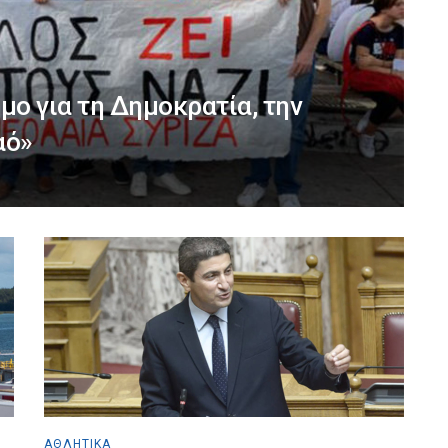
μο για τη Δημοκρατία, την
αό»
ΑΘΛΗΤΙΚΆ