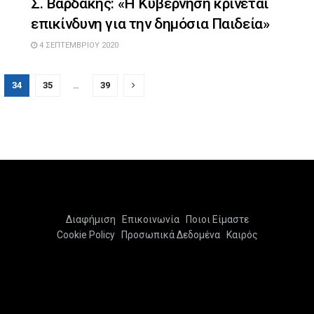
Σ. Βαρδάκης: «Η Κυβέρνηση κρίνεται
επικίνδυνη για την δημόσια Παιδεία»
4 ΣΕΠΤΕΜΒΡΊΟΥ 2020
34
35
…
39
Διαφήμιση
Επικοινωνία
Ποιοι Είμαστε
Cookie Policy
Προσωπικά Δεδομένα
Καιρός