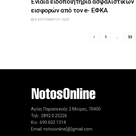
Ενιαία ειδοποιητήρια ασφαλιστικών
εισφορών από τον e- ΕΦΚΑ
8 ΣΕΠΤΕΜΒΡΊΟΥ 2020
1
…
33
Αγίας Παρασκευής 2 Μοίρες, 70400
Τηλ.: 2892 0 25226
Κιν.: 690 602 1314
Email: notosonline[@]gmail.com