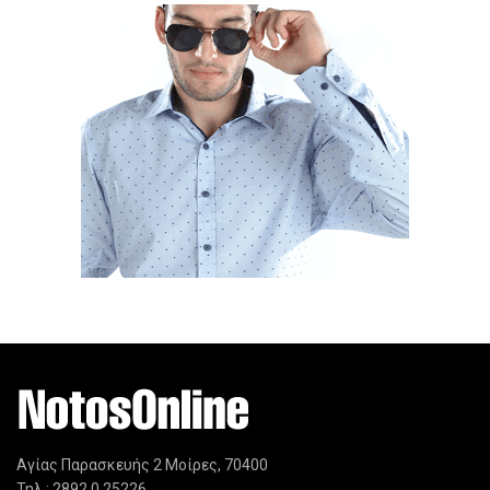
Αγίας Παρασκευής 2 Μοίρες, 70400
Τηλ.: 2892 0 25226