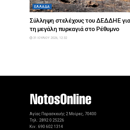
ΕΛΛΆΔΑ
Σύλληψη στελέχους του ΔΕΔΔΗΕ γι
τη μεγάλη πυρκαγιά στο Ρέθυμνο
31 ΙΟΥΛΊΟΥ 2026, 12:32
Αγίας Παρασκευής 2 Μοίρες, 70400
Τηλ.: 2892 0 25226
Κιν.: 690 602 1314