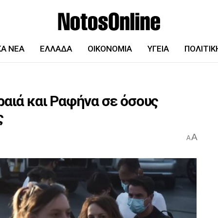
ΚΆ ΝΈΑ
ΕΛΛΆΔΑ
ΟΙΚΟΝΟΜΊΑ
ΥΓΕΊΑ
ΠΟΛΙΤΙΚ
ραιά και Ραφήνα σε όσους
ς
A
A