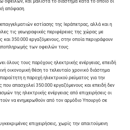
γω οφειλών, και μάλιστα το διάστημα κατά το οποίο οι
ική απόφαση.
 επαγγελματιών εστίασης της Ιεράπετρας, αλλά και η
λες τις γεωγραφικές περιφέρειες της χώρας με
 και 350.000 εργαζόμενους, στην οποία περιγράφουν
 αποπληρωμής των οφειλών τους.
νει όλους τους παρόχους ηλεκτρικής ενέργειας, επειδή
εινή οικονομική θέση το τελευταίο χρονικό διάστημα
 απαραίτητη η παροχή ηλεκτρικού ρεύματος για την
ς που απασχολεί 350.000 εργαζόμενους και επειδή δεν
σμών της ηλεκτρικής ενέργειας από επιχειρήσεις οι
ζητούν να ενημερωθούν από τον αρμόδιο Υπουργό σε
υγκεκριμένες επιχειρήσεις, χωρίς την απαιτούμενη