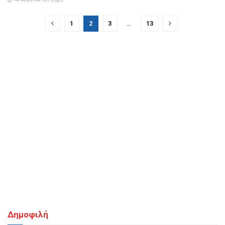
1
2
3
…
13
Δημοφιλή