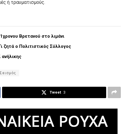
ιές ή τραυματισμούς.
51χρονου Βρετανού στο λιμάνι
Τι ζητά ο Πολιτιστικός Σύλλογος
ί ανήλικης
Σεισμός
Tweet
3