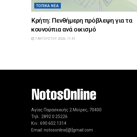
ΤΟΠΙΚΆ ΝΈΑ
Κρήτη: Πενθήμερη πρόβλεψη για τα
κουνούπια ανά οικισμό
7 ΑΥΓΟΎΣΤΟΥ 2026, 11:41
Αγίας Παρασκευής 2 Μοίρες, 70400
Τηλ.: 2892 0 25226
Κιν.: 690 602 1314
Email: notosonline[@]gmail.com