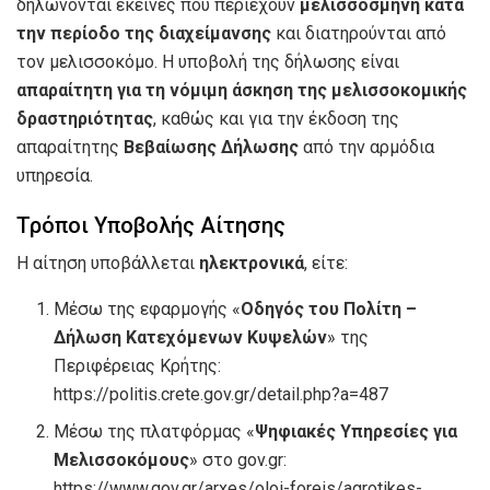
δηλώνονται εκείνες που περιέχουν
μελισσοσμήνη κατά
την περίοδο της διαχείμανσης
και διατηρούνται από
τον μελισσοκόμο. Η υποβολή της δήλωσης είναι
απαραίτητη για τη νόμιμη άσκηση της μελισσοκομικής
δραστηριότητας
, καθώς και για την έκδοση της
απαραίτητης
Βεβαίωσης Δήλωσης
από την αρμόδια
υπηρεσία.
Τρόποι Υποβολής Αίτησης
Η αίτηση υποβάλλεται
ηλεκτρονικά
, είτε:
Μέσω της εφαρμογής «
Οδηγός του Πολίτη –
Δήλωση Κατεχόμενων Κυψελών
» της
Περιφέρειας Κρήτης:
https://politis.crete.gov.gr/detail.php?a=487
Μέσω της πλατφόρμας «
Ψηφιακές Υπηρεσίες για
Μελισσοκόμους
» στο gov.gr:
https://www.gov.gr/arxes/oloi-foreis/agrotikes-