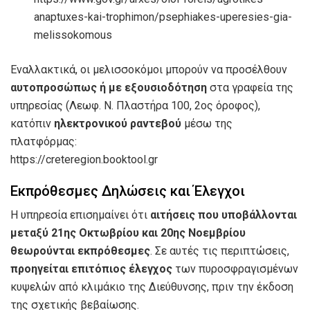
anaptuxes-kai-trophimon/psephiakes-uperesies-gia-
melissokomous
Εναλλακτικά, οι μελισσοκόμοι μπορούν να προσέλθουν
αυτοπροσώπως ή με εξουσιοδότηση
στα γραφεία της
υπηρεσίας (Λεωφ. Ν. Πλαστήρα 100, 2ος όροφος),
κατόπιν
ηλεκτρονικού ραντεβού
μέσω της
πλατφόρμας:
https://creteregion.booktool.gr
Εκπρόθεσμες Δηλώσεις και Έλεγχοι
Η υπηρεσία επισημαίνει ότι
αιτήσεις που υποβάλλονται
μεταξύ 21ης Οκτωβρίου και 20ης Νοεμβρίου
θεωρούνται εκπρόθεσμες
. Σε αυτές τις περιπτώσεις,
προηγείται επιτόπιος έλεγχος
των πυροσφραγισμένων
κυψελών από κλιμάκιο της Διεύθυνσης, πριν την έκδοση
της σχετικής βεβαίωσης.