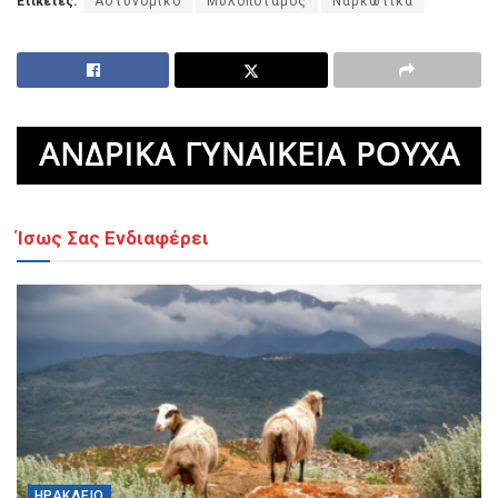
Ετικέτες:
Αστυνομικό
Μυλοπόταμος
Ναρκωτικά
Ίσως Σας Ενδιαφέρει
ΗΡΆΚΛΕΙΟ