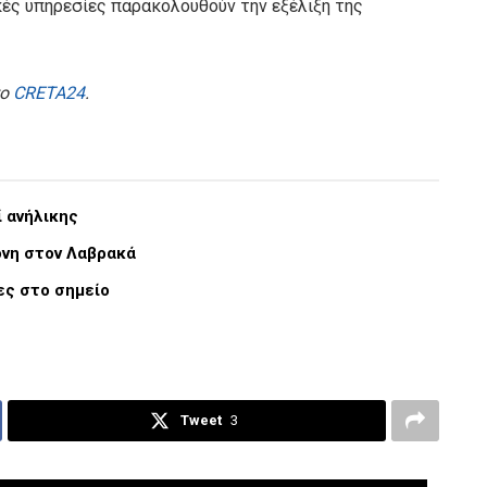
ικές υπηρεσίες παρακολουθούν την εξέλιξη της
το
CRETA24
.
ί ανήλικης
ονη στον Λαβρακά
ες στο σημείο
Tweet
3