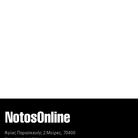
Αγίας Παρασκευής 2 Μοίρες, 70400