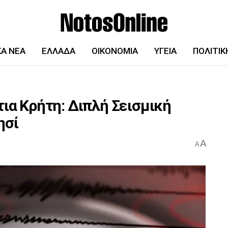
ΚΆ ΝΈΑ
ΕΛΛΆΔΑ
ΟΙΚΟΝΟΜΊΑ
ΥΓΕΊΑ
ΠΟΛΙΤΙΚ
τια Κρήτη: Διπλή Σεισμική
ησί
A
A