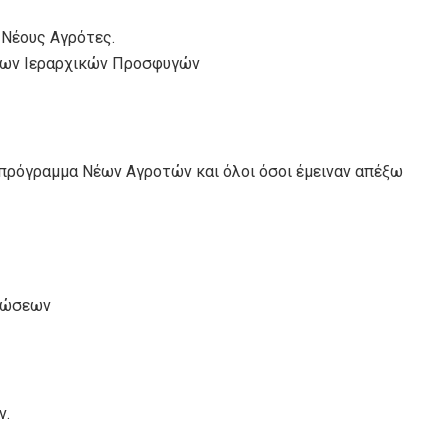
 Νέους Αγρότες.
 των Ιεραρχικών Προσφυγών
 πρόγραµµα Νέων Αγροτών και όλοι όσοι έμειναν απέξω
ρώσεων
ν.