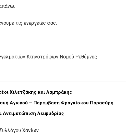
απάνω.
νουμε τις ενέργειές σας.
αγγελματιών Κτηνοτρόφων Νομού Ρεθύμνης
έοι Χιλετζάκης και Λαμπράκης
κευή Αγωγού – Παρέμβαση Φραγκίσκου Παρασύρη
ια Αντιμετώπιση Λειψυδρίας
 Συλλόγου Χανίων