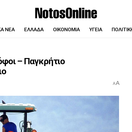
ΚΆ ΝΈΑ
ΕΛΛΆΔΑ
ΟΙΚΟΝΟΜΊΑ
ΥΓΕΊΑ
ΠΟΛΙΤΙΚ
όφοι – Παγκρήτιο
ιο
A
A