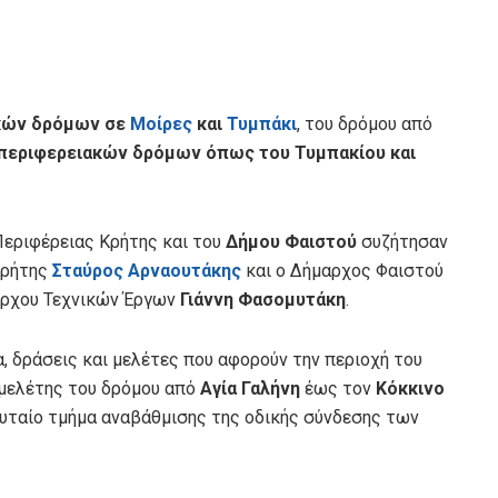
ικών δρόμων σε
Μοίρες
και
Τυμπάκι
, του δρόμου από
ν περιφερειακών δρόμων όπως του Τυμπακίου και
Περιφέρειας Κρήτης και του
Δήμου Φαιστού
συζήτησαν
Κρήτης
Σταύρος Αρναουτάκης
και ο Δήμαρχος Φαιστού
μάρχου Τεχνικών Έργων
Γιάννη Φασομυτάκη
.
, δράσεις και μελέτες που αφορούν την περιοχή του
μελέτης του δρόμου από
Αγία Γαλήνη
έως τον
Κόκκινο
υταίο τμήμα αναβάθμισης της οδικής σύνδεσης των