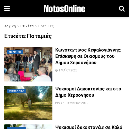
Αρχική
Ετικέτα
Ποταμιές
Ετικέτα:
Ποταμιές
Κωνσταντίνος Κεφαλογιάννης:
ΠΟΛΙΤΙΚΉ
Επίσκεψη σε Οικισμούς του
Δήμου Χερσονήσου
1 ΜΑΪ́ΟΥ 2023
Ψεκασμοί Δακοκτονίας και στο
ΤΟΠΙΚΆ ΝΈΑ
Δήμο Χερσονήσου
9 ΣΕΠΤΕΜΒΡΊΟΥ 2020
Ψεκασμοί δακοκτονάις σε Καλό