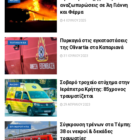
ΛΑΣΊΘΙ
αναζωπυρώσεις σε Άη Γιάννη
και Φέρμα
4 ΙΟΥΛΊΟΥ 2025
Πυρκαγιά στις εγκαταστάσεις
ΤΟΠΙΚΆ ΝΈΑ
της Olivartia στα Καπαριανά
31 ΙΟΥΛΊΟΥ 2023
Σοβαρό τροχαίο ατύχημα στην
ΛΑΣΊΘΙ
Ιεράπετρα Κρήτης: 85χρονος
τραυματίζεται
29 ΑΠΡΙΛΊΟΥ 2023
Σύγκρουση τρένων στα Τέμπη:
ΕΠΙΚΑΡΌΤΗΤΑ
38 οι νεκροί & δεκάδες
τραυματίες