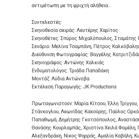
αντιμέτωπη με τη φριχτή αλήθεια…
Συντελεστές:
Σκηνοθεσία σειράς: Λευτέρης Χαρίτος
Σκηνοθέτες: Σπύρος Μιχαλόπουλος, Σταμάτης
Σενάριο: Μελίνα Τσαμπάνη, Πέτρος Καλκόβαλη
Διεύθυνση Φωτογραφίας: Βαγγέλης Κατριτζιδά
Σκηνογράφος: Αντώνης Χαλκιάς
Ενδυματολόγος: Τριάδα Παπαδάκη
Μοντάζ: Λύδια Αντώνοβα
Εκτέλεση Παραγωγής: JK Productions
Πρωταγωνιστούν: Μαρία Κίτσου, Έλλη Τρίγγου,
Στάνκογλου, Λεωνίδας Κακούρης, Παύλος Ορκόπ
Παπαθωμά, Δημήτρης Γκοτσόπουλος, Αναστάσης
Θανάσης Κουρλαμπάς, Χριστίνα Χειλά Φαμέλη, 
Αλεξανδράκη, Νίκος Ψαρράς, Αμαλία Καβάλη, Κ