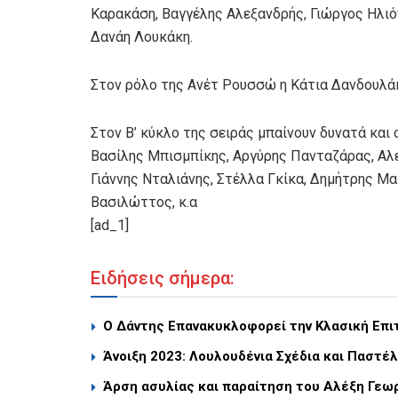
Καρακάση, Βαγγέλης Αλεξανδρής, Γιώργος Ηλιό
Δανάη Λουκάκη.
Στον ρόλο της Ανέτ Ρουσσώ η Κάτια Δανδουλά
Στον Β’ κύκλο της σειράς μπαίνουν δυνατά και ο
Βασίλης Μπισμπίκης, Αργύρης Πανταζάρας, Αλε
Γιάννης Νταλιάνης, Στέλλα Γκίκα, Δημήτρης Μα
Βασιλώττος, κ.α
[ad_1]
Ειδήσεις σήμερα:
Ο Δάντης Επανακυκλοφορεί την Κλασική Επιτ
Άνοιξη 2023: Λουλουδένια Σχέδια και Παστέ
Άρση ασυλίας και παραίτηση του Αλέξη Γεω