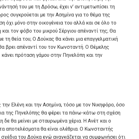
άντησή του με τη Δρόσω, έχει ν’ αντιμετωπίσει τη
όρος συγκρούεται με την Ασημίνα για το θέμα της
η όχι μόνο στην οικογένεια του αλλά και σε όλο το
 και τον φόβο του μικρού Σέργιου απέναντί της; Θα
με τη θεία του; Ο Δούκας θα κάνει μια επαγγελματική
θα βρει απέναντί του τον Κωνσταντή. Ο Θέμελης
 κάνει πρόταση γάμου στην Πηνελόπη και την
 την Ελένη και την Ασημίνα, τόσο με τον Νικηφόρο, όσο
νεια της Πηνελόπης θα φέρει τα πάνω-κάτω στη σχέση
η δε θα μείνει με σταυρωμένα χέρια. Η Ανέτ και ο
 τα αποτελέσματα θα είναι ολέθρια. Ο Κωνσταντής
α σχέδια του Δούκα ενώ αναγκάζεται να συμφωνήσει ότι