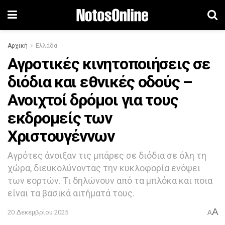
Αρχική
Ελλάδα
Αγροτικές κινητοποιήσεις σε
διόδια και εθνικές οδούς –
Ανοιχτοί δρόμοι για τους
εκδρομείς των
Χριστουγέννων
Αγρότες άνοιξαν τις μπάρες σε διόδια σε όλη τη
χώρα, διευκολύνοντας την κυκλοφορία ενόψει
των εορτών. Τι δηλώνουν από τα μπλόκα και ποια
είναι τα βασικά αιτήματά τους.
A
20 Δεκεμβρίου 2025
A