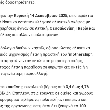
κές δραστηριότητες.
θηκε την
Κυριακή 14 Δεκεμβρίου 2025
, σε υπεράκτια
ό Ναυτικό εντόπισε ελληνικό αλιευτικό σκάφος με
ειρήσεις έγιναν σε
Αττική, Θεσσαλονίκη, Πιερία και
μέλους και άλλων εμπλεκομένων.
δολογία διεθνών καρτέλ, αξιοποιώντας αλιευτικά
ικός μηχανισμός ήταν η πρακτική του “
mothership
”,
μεταφορτώνονταν εν πλω σε μικρότερα σκάφη,
στόχος ήταν η παράδοση σε ευρωπαϊκές ακτές ή η
ταγενέστερη περισυλλογή.
τα κοκαΐνης
, συνολικού βάρους από
3,4 έως 4,76
ξέλιξη. Επιπλέον, στις έρευνες σε οικίες και χώρους
 δορυφορικά τηλέφωνα, πολυτελή αντικείμενα και
ος
της οργάνωσης εκτιμάται ότι ξεπερνά τα
100