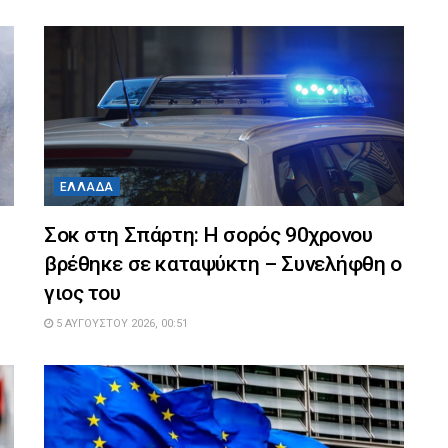
ΕΛΛΆΔΑ
Σοκ στη Σπάρτη: Η σορός 90χρονου
βρέθηκε σε καταψύκτη – Συνελήφθη ο
γιος του
5 ΑΥΓΟΎΣΤΟΥ 2026, 00:51