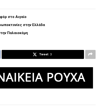
οφόρ στο Αιγαίο
θρωποκτονίες στην Ελλάδα
στην Παλαιοκόμη
Tweet
3