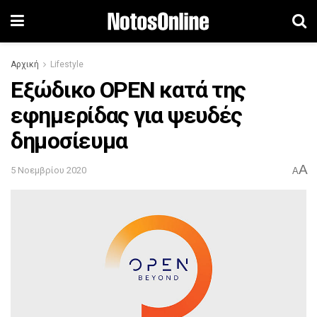
Αρχική
Lifestyle
Εξώδικο OPEN κατά της
εφημερίδας για ψευδές
δημοσίευμα
A
5 Νοεμβρίου 2020
A