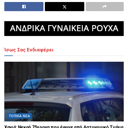
Ίσως Σας Ενδιαφέρει
ΤΟΠΙΚΆ ΝΈΑ
Χανιά: Νεκρή 75χρονη που έφυγε από Αστυνομικό Τμήμα