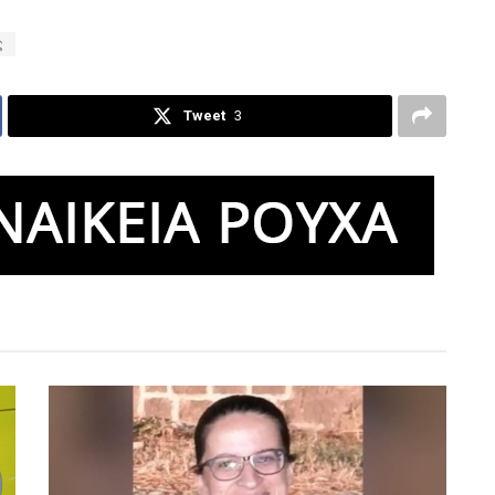
ς
Tweet
3