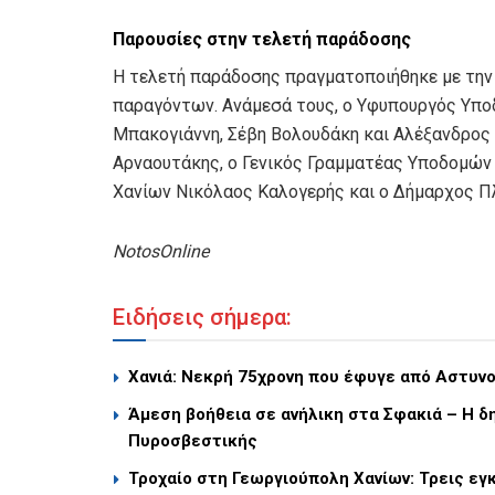
Παρουσίες στην τελετή παράδοσης
Η τελετή παράδοσης πραγματοποιήθηκε με την
παραγόντων. Ανάμεσά τους, ο Υφυπουργός Υπο
Μπακογιάννη, Σέβη Βολουδάκη και Αλέξανδρος
Αρναουτάκης, ο Γενικός Γραμματέας Υποδομών 
Χανίων Νικόλαος Καλογερής και ο Δήμαρχος Π
NotosOnline
Ειδήσεις σήμερα:
Χανιά: Νεκρή 75χρονη που έφυγε από Αστυν
Άμεση βοήθεια σε ανήλικη στα Σφακιά – Η δ
Πυροσβεστικής
Τροχαίο στη Γεωργιούπολη Χανίων: Τρεις εγ